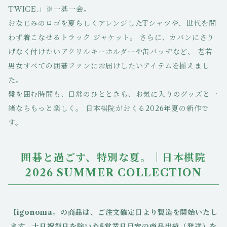
TWICE.」※一碁一会。
おなじみのロゴを夏らしくアレンジしたTシャツや、世代を問
わず着こなせるトラック ジャケット。 さらに、カバンにさり
げなく付けたいアクリルキーホルダーや缶バッヂなど、 老若
男女すべての囲碁ファンにお届けしたいアイテムを揃えまし
た。
盤を囲む時間も、日常のひとときも、お気に入りのグッズと一
緒ならもっと楽しく。 日本棋院がおくる2026年夏の新作で
す。
囲碁と過ごす、特別な夏。｜日本棋院
2026 SUMMER COLLECTION
【igonoma。の商品は、ご注文確定日より製造を開始いたし
ます。土日祝祭日を除いた5営業日目安の商品出荷（発送）を