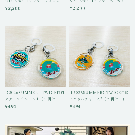
ウ1リンガーTシャツ（フォレスト
ウ2リンガーTシャツ（バーガンデ
グリーン/ナチュラル） igo-rt-01
ィ/ナチュラル） igo-rt-02
¥2,200
¥2,200
【2026SUMMER】TWICE目印
【2026SUMMER】TWICE目印
アクリルチャーム１（２個セッ
アクリルチャーム2（２個セット）
ト） igo-ch-01,igo-ch-03
igo-ch-02,igo-ch-03
¥494
¥494