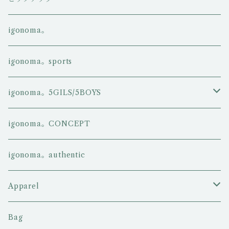
igonoma。
igonoma。sports
igonoma。5GILS/5BOYS
5GIRLS
igonoma。CONCEPT
5BOYS
igonoma。authentic
Apparel
Tシャツ
Bag