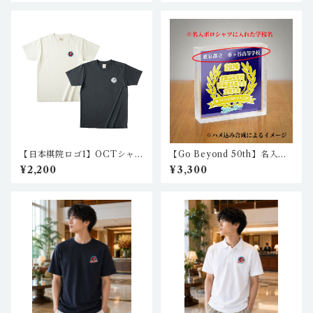
h-03
【日本棋院ロゴ1】OCTシャ
【Go Beyond 50th】名入れ5
ツ IA-CT-N101,2（2カラ
0th記念アクリルブロック（ペ
¥2,200
¥3,300
ー）
ーパーウェイト）※名入ポロ
シャツご購入者様限定 NK_
akb_02