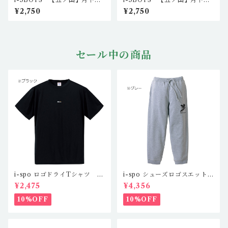
戦士KU-KAIロングスリーブ
戦士RYO-FUロングスリーブ
¥2,750
¥2,750
T I5-LS-1101（ホワイト）
T I5-LS-301（ホワイト）
セール中の商品
i-spo ロゴドライTシャツ IS
i-spo シューズロゴスエット
-DT-201,2,3,4（4カラー）
パンツ IS-SP-101,2（2カラ
¥2,475
¥4,356
ー）
10%OFF
10%OFF