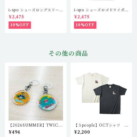
i-spo シューズロングスリー
i-spo シューズロゴドライポ
ブTシャツ2 IS-LS-201,2,3,
ロシャツツ IS-DP-101,2,3,
¥2,475
¥2,475
4（4カラー）
4(4カラー)
10%OFF
10%OFF
その他の商品
【2026SUMMER】TWICE
【５people】OCTシャツ I
目印アクリルチャーム2（２個
C-CT-N101,2（2カラー）
¥494
¥2,200
セット） igo-ch-02,igo-c