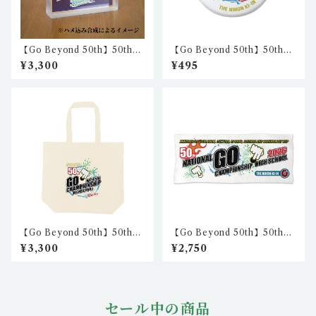
【Go Beyond 50th】50th記
【Go Beyond 50th】50th
念アクリルブロック（ペーパ
57mm丸型缶バッジ（2個セッ
¥3,300
¥495
ーウェイト） NK_akb_01
ト）nkc-cb-01/nkc-cb-02
【Go Beyond 50th】50th
【Go Beyond 50th】50th
キャンバストートバッグ(L)
フェイスタオル nkc-st-01
¥3,300
¥2,750
nkc-tb-01
セール中の商品