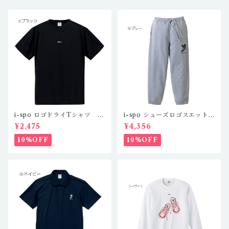
i-spo ロゴドライTシャツ IS
i-spo シューズロゴスエット
-DT-201,2,3,4（4カラー）
パンツ IS-SP-101,2（2カラ
¥2,475
¥4,356
ー）
10%OFF
10%OFF