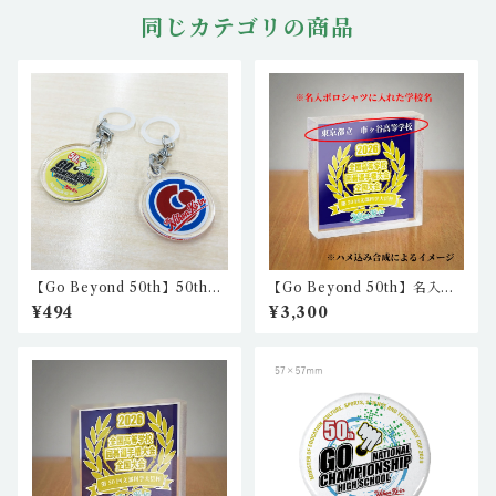
同じカテゴリの商品
【Go Beyond 50th】50th
【Go Beyond 50th】名入れ5
目印アクリルチャーム2（２個
0th記念アクリルブロック（ペ
¥494
¥3,300
セット） nkc-ch-02,nkc-c
ーパーウェイト）※名入ポロ
h-03
シャツご購入者様限定 NK_
akb_02