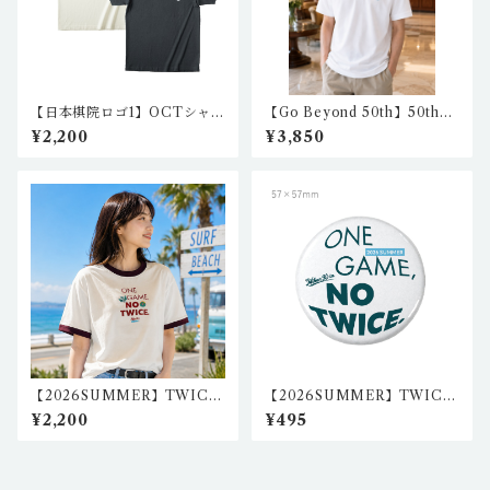
【日本棋院ロゴ1】OCTシャ
【Go Beyond 50th】50th
ツ IA-CT-N101,2（2カラ
ドライ ポロシャツ1（ホワイ
¥2,200
¥3,850
ー）
ト） nkc-ps-07
【2026SUMMER】TWICE
【2026SUMMER】TWICE
クロウ2リンガーTシャツ（バ
丸型缶バッジ（2個セット）01
¥2,200
¥495
ーガンディ/ナチュラル） igo-
igo-cb-02/igo-cb-04
rt-02