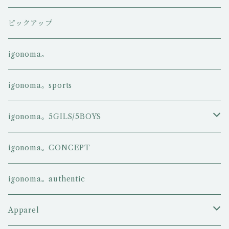
ピックアップ
igonoma。
igonoma。sports
igonoma。5GILS/5BOYS
5GIRLS
igonoma。CONCEPT
5BOYS
igonoma。authentic
Apparel