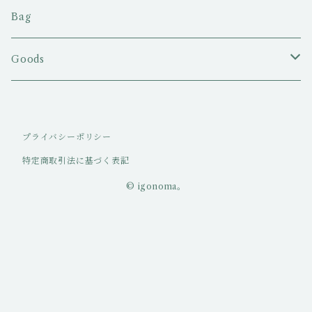
Tシャツ
Bag
ロングスリーブTシャツ
Goods
ポロシャツ
キャップ/ハット
プライバシーポリシー
パーカー・スエット
特定商取引法に基づく表記
パンツ
© igonoma。