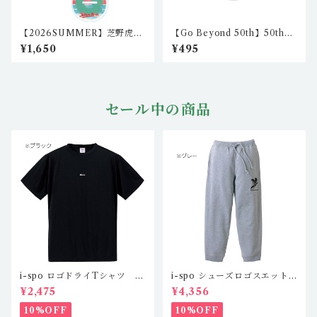
【2026SUMMER】芝野虎丸
【Go Beyond 50th】50th
棋聖 2wayアクリルスタンド
57mm丸型缶バッジ（2個セッ
¥1,650
¥495
igo-as-02
ト）nkc-cb-01/nkc-cb-02
セール中の商品
i-spo ロゴドライTシャツ IS
i-spo シューズロゴスエット
-DT-201,2,3,4（4カラー）
パンツ IS-SP-101,2（2カラ
¥2,475
¥4,356
ー）
10%OFF
10%OFF