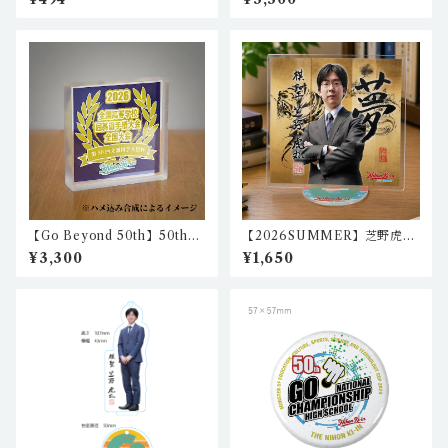
セット） nkc-ch-02,nkc-c
ーパーウェイト）※名入ポロ
h-03
シャツご購入者様限定 NK_
akb_02
【Go Beyond 50th】50th記
【2026SUMMER】芝野虎丸
念アクリルブロック（ペーパ
棋聖アクリルスタンド1 igo-
¥3,300
¥1,650
ーウェイト） NK_akb_01
as-01