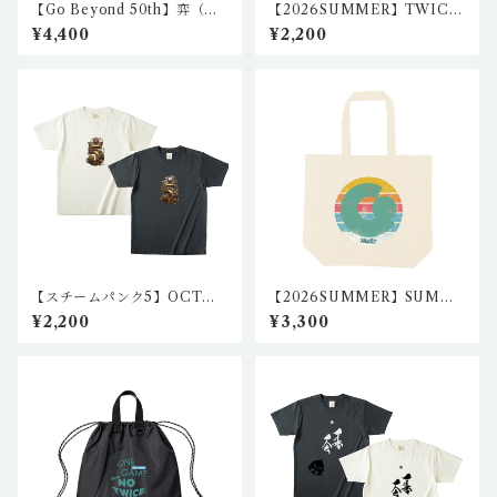
【Go Beyond 50th】弈（え
【2026SUMMER】TWICE
き）リラックスフィットシャ
クロウ2リンガーTシャツ（バ
¥4,400
¥2,200
ツ（アイボリー）
ーガンディ/ナチュラル） igo-
rt-02
【スチームパンク5】OCTシ
【2026SUMMER】SUMME
ャツ I5-CT-N101,2（2カラ
Rロゴ キャンバストートバッ
¥2,200
¥3,300
ー）
グ(L) igo-tb-02