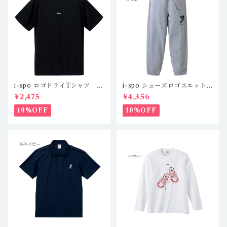
i-spo ロゴドライTシャツ IS
i-spo シューズロゴスエット
-DT-201,2,3,4（4カラー）
パンツ IS-SP-101,2（2カラ
¥2,475
¥4,356
ー）
10%OFF
10%OFF