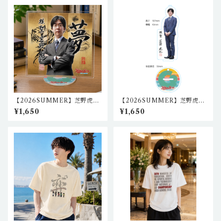
【2026SUMMER】芝野虎丸
【2026SUMMER】芝野虎丸
棋聖アクリルスタンド1 igo-
棋聖 2wayアクリルスタンド
¥1,650
¥1,650
as-01
igo-as-02