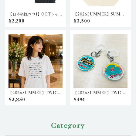
【日本棋院ロゴ1】OCTシャ
【2026SUMMER】SUMME
ツ IA-CT-N101,2（2カラ
Rロゴ キャンバストートバッ
¥2,200
¥3,300
ー）
グ(L) igo-tb-02
【2026SUMMER】TWICE
【2026SUMMER】TWICE
テキストリラックスフィットT
目印アクリルチャーム１（２
¥3,850
¥494
シャツ igo-LFT-o_02
個セット） igo-ch-01,igo-
ch-03
Category