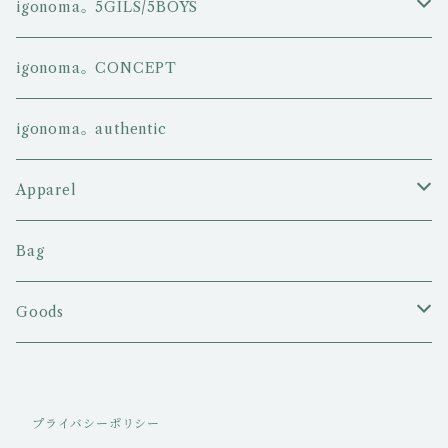
igonoma。5GILS/5BOYS
5GIRLS
igonoma。CONCEPT
5BOYS
igonoma。authentic
Apparel
Tシャツ
Bag
ロングスリーブTシャツ
Goods
ポロシャツ
キャップ/ハット
プライバシーポリシー
パーカー・スエット