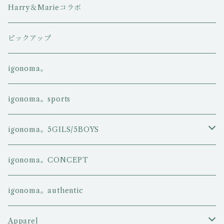
Harry＆Marieコラボ
ピックアップ
igonoma。
igonoma。sports
igonoma。5GILS/5BOYS
5GIRLS
igonoma。CONCEPT
5BOYS
igonoma。authentic
Apparel