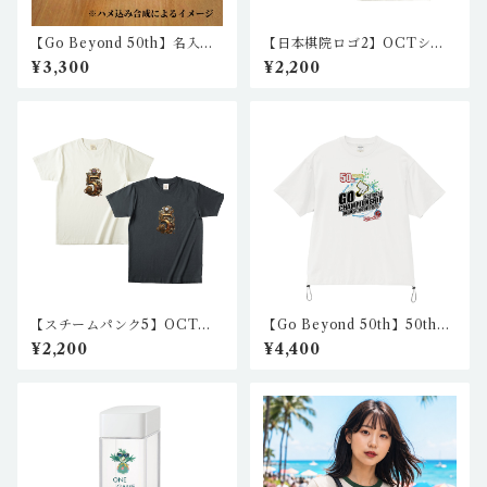
【Go Beyond 50th】名入れ5
【日本棋院ロゴ2】OCTシャ
0th記念アクリルブロック（ペ
ツ IA-CT-N101,2（カラ
¥3,300
¥2,200
ーパーウェイト）※名入ポロ
ー）
シャツご購入者様限定 NK_
akb_02
【スチームパンク5】OCTシ
【Go Beyond 50th】50th
ャツ I5-CT-N101,2（2カラ
リラックスフィットシャツ1
¥2,200
¥4,400
ー）
（ホワイト） nkc-rft-01