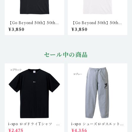
【Go Beyond 50th】50th
【Go Beyond 50th】50th
ハイクオリティTシャツ2（ブ
ハイクオリティTシャツ2（ホ
¥3,850
¥3,850
ラック） nkc-ht-06
ワイト） nkc-ht-05
セール中の商品
i-spo ロゴドライTシャツ IS
i-spo シューズロゴスエット
-DT-201,2,3,4（4カラー）
パンツ IS-SP-101,2（2カラ
¥2,475
¥4,356