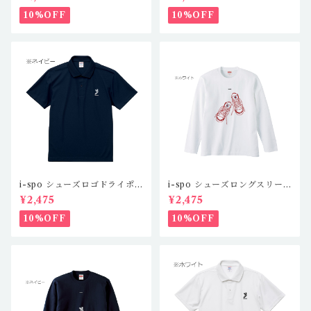
ー）
10%OFF
10%OFF
i-spo シューズロゴドライポ
i-spo シューズロングスリー
ロシャツツ IS-DP-101,2,3,
ブTシャツ1 IS-LS-101,2,3,
¥2,475
¥2,475
4(4カラー)
4（4カラー）
10%OFF
10%OFF