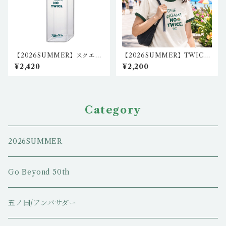
【2026SUMMER】スクエア
【2026SUMMER】TWICE
クリアボトル 500ml igo-bt
クロウ1リンガーTシャツ（フ
¥2,420
¥2,200
l-01
ォレストグリーン/ナチュラ
ル） igo-rt-01
Category
2026SUMMER
Go Beyond 50th
五ノ国/アンバサダー