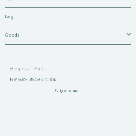
Tシャツ
Bag
ロングスリーブTシャツ
Goods
ポロシャツ
キャップ/ハット
プライバシーポリシー
パーカー・スエット
特定商取引法に基づく表記
パンツ
© igonoma。