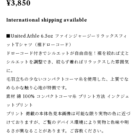
¥3,850
International shipping available
■United Athle 6.5oz ファインジャージーリラックスフィ
ットTシャツ（裾ドローコード）
ドローコード付きでシルエットが自由自在！裾を絞れば丈と
シルエットを調整でき、絞らず着ればリラックスした雰囲気
に。
毛羽立ちの少ないコンパクトコーマ糸を使用した、上質でな
めらかな触り心地が特徴です。
素材 綿 100% コンパクトコーマ糸 プリント方法 インクジェ
ットプリント
プリント 掲載の本体色見本画像は可能な限り実物の色に近づ
けておりますが、ご覧のデバイス環境により実物と色味や明
るさが異なることがあります。ご容赦ください。