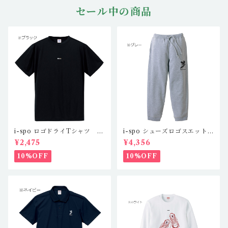
セール中の商品
i-spo ロゴドライTシャツ IS
i-spo シューズロゴスエット
-DT-201,2,3,4（4カラー）
パンツ IS-SP-101,2（2カラ
¥2,475
¥4,356
ー）
10%OFF
10%OFF