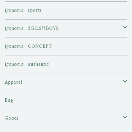
igonoma。sports
igonoma。5GILS/5BOYS
5GIRLS
igonoma。CONCEPT
5BOYS
igonoma。authentic
Apparel
Tシャツ
Bag
ロングスリーブTシャツ
Goods