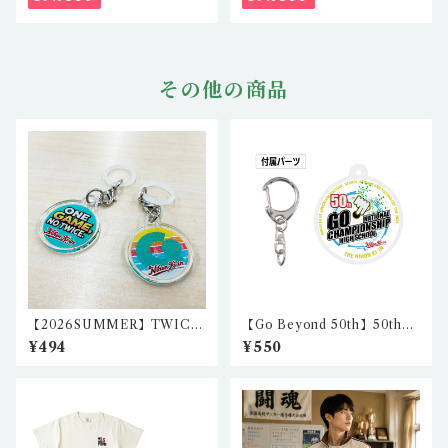
その他の商品
【2026SUMMER】TWICE
【Go Beyond 50th】50th
目印アクリルチャーム１（２
アクリルキーホルダー・丸
¥494
¥550
個セット） igo-ch-01,igo-
型 nkc-ak-01
ch-03