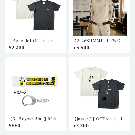
【５people】OCTシャツ I
【2026SUMMER】TWICE
C-CT-N101,2（2カラー）
ロゴ スムース ラグランスリ
¥2,200
¥5,500
ーブ トラック ジャケット(サ
ンドベージュ/ダークブラウン)
igo-tj-01
【Go Beyond 50th】50th
【神の一手】OCTシャツ IG
アクリルキーホルダー・ステ
-CT-N201,2（2カラー）
¥550
¥2,200
ィック型 nkc-ak-02